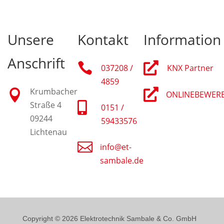
Unsere
Kontakt
Information
Anschrift


037208 /
KNX Partner
4859
Krumbacher


ONLINEBEWER
Straße 4

0151 /
09244
59433576
Lichtenau

info@et-
sambale.de
Copyright © 2026 Elektrotechnik Sambale & Co. GmbH